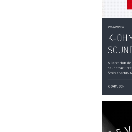
26 JANVIER
K-OHM
SOUN
A l'occasion de
soundtrack cré
5min chacun, ra
K-OHM,
SON