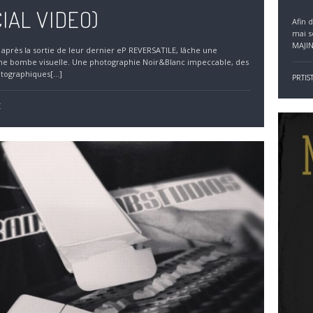
CIAL VIDEO)
Afin 
mai s
MAJIN
après la sortie de leur dernier eP REVERSATILE, lâche une
une bombe visuelle. Une photographie Noir&Blanc impeccable, des
tographiques[...]
PR.TIS
E