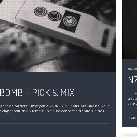
10 AVR
NZ
BOMB - PICK & MIX
Un li
track
vous 
0 ans de carrière, l'infatigable RADIOBOMB nous livre une nouvelle
e cinglante!!! Pick & Mix est un album concept distribué sur clé USB
MIXTAP