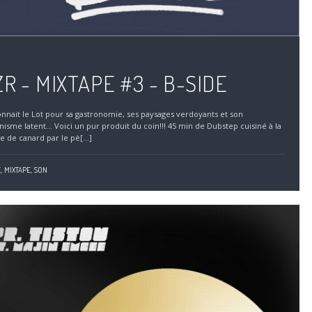
R - MIXTAPE #3 - B-SIDE
nnait le Lot pour sa gastronomie, ses paysages verdoyants et son
isme latent... Voici un pur produit du coin!!! 45 min de Dubstep cuisiné à la
se de canard par le pè[...]
,
MIXTAPE,
SON