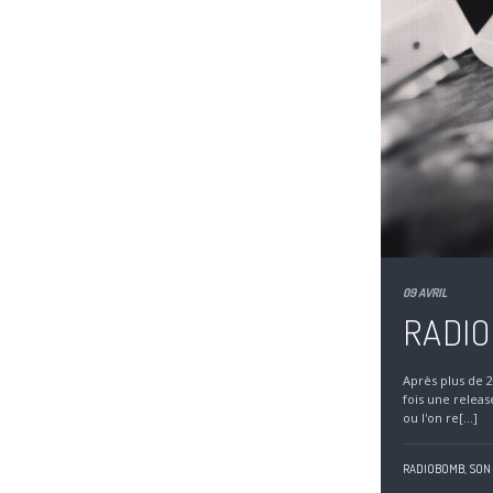
09 AVRIL
RADIO
Après plus de 2
fois une releas
ou l'on re[...]
RADIOBOMB,
SON