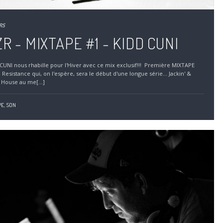
RS
R - MIXTAPE #1 - KIDD CUNI
CUNI nous rhabille pour l'Hiver avec ce mix exclusif!!! Première MIXTAPE
 Resistance qui, on l'espère, sera le début d'une longue série... Jackin' &
House au me[...]
E,
SON