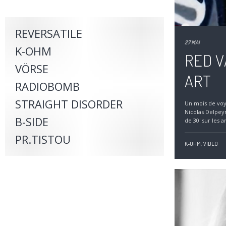
REVERSATILE
27 MAI
K-OHM
RED V
VÖRSE
ART
RADIOBOMB
STRAIGHT DISORDER
Un mois de voya
Nicolas Delpey
B-SIDE
de 30' sur les art
PR.TISTOU
K-OHM,
VIDÉO