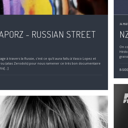
14 MAI
APORZ - RUSSIAN STREET
NZ
On co
Hédon
grais
ge à travers la Russie, c'est ce qu'il aura fallu à Vasco Lopez et
rou (alias Zerodols) pour nous ramener ce très bon documentaire
is[...]
B-SIDE