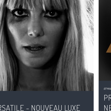
07 MAI
PR
SATILE - NOUVEAU LUXE
N