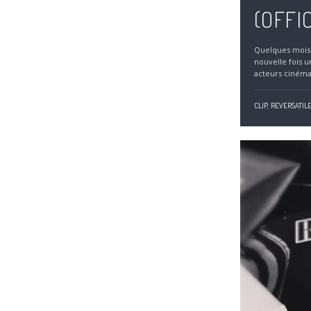
(OFFI
Quelques mois 
nouvelle fois 
acteurs cinéma
CLIP,
REVERSATIL