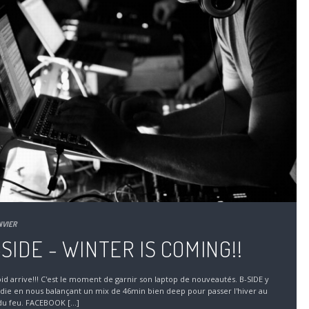
NVIER
SIDE - WINTER IS COMING!!
oid arrive!!! C'est le moment de garnir son laptop de nouveautés. B-SIDE y
ie en nous balançant un mix de 46min bien deep pour passer l'hiver au
du feu. FACEBOOK [...]