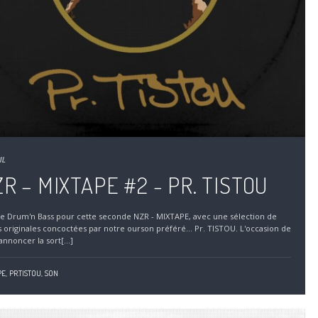
IL
R – MIXTAPE #2 - PR. TISTOU
ve Drum'n Bass pour cette seconde NZR - MIXTAPE, avec une sélection de
s originales concoctées par notre ourson préféré... Pr. TISTOU. L'occasion de
annoncer la sort[...]
E,
PR.TISTOU,
SON