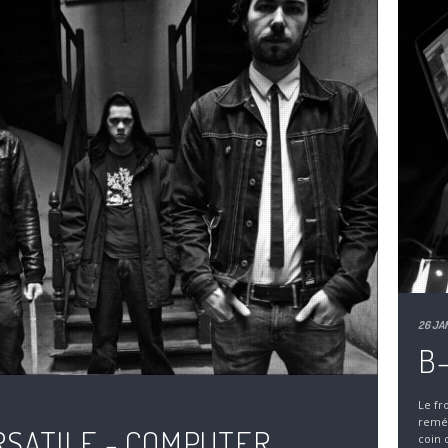
26 JA
B-
Le fr
reméd
SATILE - COMPUTER
coin 