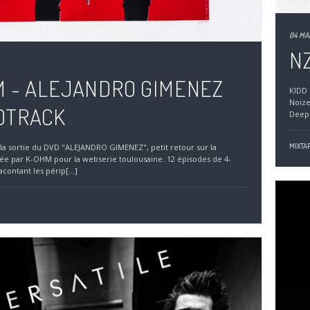
04 MA
NZ
 - ALEJANDRO GIMENEZ
KIDD 
Noize
DTRACK
Deep 
MIXTAP
 la sortie du DVD "ALEJANDRO GIMENEZ", petit retour sur la
ée par K-OHM pour la webserie toulousaine. 12 épisodes de 4-
contant les périp[...]