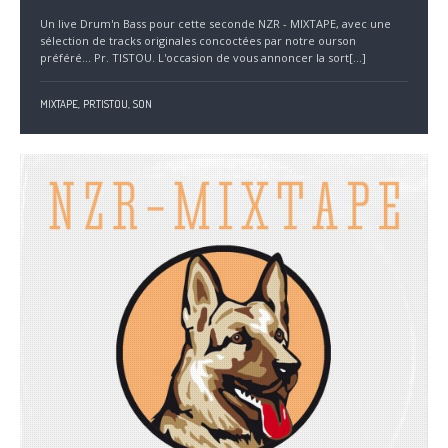
Un live Drum'n Bass pour cette seconde NZR - MIXTAPE, avec une
sélection de tracks originales concoctées par notre ourson
préféré... Pr. TISTOU. L'occasion de vous annoncer la sort[...]
MIXTAPE,
PR.TISTOU,
SON